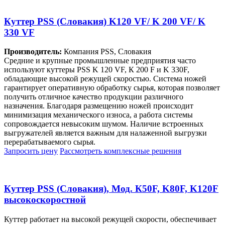
Куттер PSS (Словакия) K120 VF/ K 200 VF/ K
330 VF
Производитель:
Компания PSS, Словакия
Средние и крупные промышленные предприятия часто
используют куттеры PSS K 120 VF, К 200 F и K 330F,
обладающие высокой режущей скоростью. Система ножей
гарантирует оперативную обработку сырья, которая позволяет
получить отличное качество продукции различного
назначения. Благодаря размещению ножей происходит
минимизация механического износа, а работа системы
сопровождается невысоким шумом. Наличие встроенных
выгружателей является важным для налаженной выгрузки
перерабатываемого сырья.
Запросить цену
Рассмотреть
комплексные решения
Куттер PSS (Словакия), Мод. К50F, K80F, K120F
высокоскоростной
Куттер работает на высокой режущей скорости, обеспечивает