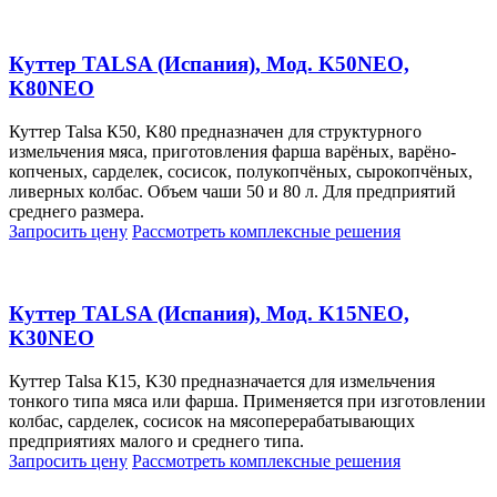
Куттер TALSA (Испания), Мод. K50NEO,
K80NEO
Куттер Talsa К50, K80 предназначен для структурного
измельчения мяса, приготовления фарша варёных, варёно-
копченых, сарделек, сосисок, полукопчёных, сырокопчёных,
ливерных колбас. Объем чаши 50 и 80 л. Для предприятий
среднего размера.
Запросить цену
Рассмотреть
комплексные решения
Куттер TALSA (Испания), Мод. K15NEO,
K30NEO
Куттер Talsa К15, K30 предназначается для измельчения
тонкого типа мяса или фарша. Применяется при изготовлении
колбас, сарделек, сосисок на мясоперерабатывающих
предприятиях малого и среднего типа.
Запросить цену
Рассмотреть
комплексные решения