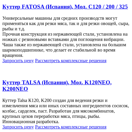
Куттер FATOSA (Испания), Мод. C120 / 200 / 325
Универсальные машины для средних производств могут
применяться как для резки мяса, так и для резки овощей, сыра,
рыбы и т.д.
Прочная конструкция из нержавеющей стали, установлена на
ножках с резиновыми вставками для поглощения вибрации.
Чаша также из нержавеющей стали, установлена на большом
шарикоподшипнике, что делает ее стабильной во время
вращения.
Запросить цену
Рассмотреть
комплексные решения
Куттер TALSA (Испания), Мод. K120NEO,
K200NEO
Куттер Talsa К120, K200 создан для ведения резки и
измельчения мяса или иных составных ингредиентов сосисок,
колбас, сарделек, паст. Разработан для мясокомбинатов,
крупных цехов переработки мяса, птицы, рыбы.
Инновационная разработка.
Запросить цену
Рассмотреть
комплексные решения