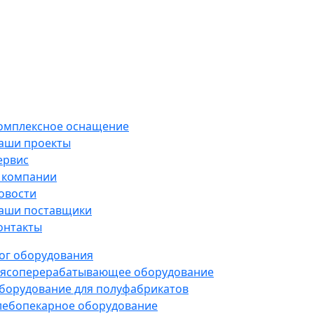
омплексное оснащение
аши проекты
ервис
 компании
овости
аши поставщики
онтакты
ог оборудования
ясоперерабатывающее оборудование
борудование для полуфабрикатов
лебопекарное оборудование