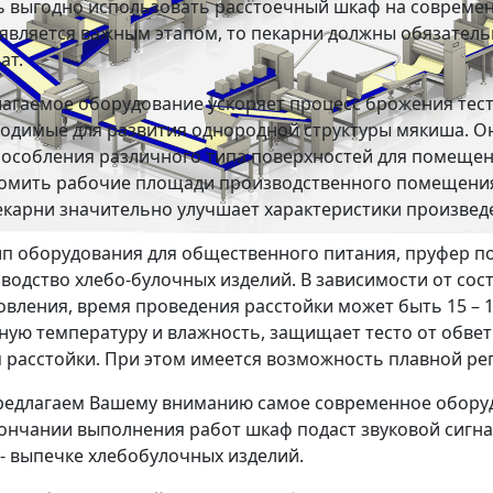
 выгодно использовать расстоечный шкаф на современн
 является важным этапом, то пекарни должны обязатель
ат.
агаемое оборудование ускоряет процесс брожения теста
одимые для развития однородной структуры мякиша. Он
особления различного типа поверхностей для помещен
омить рабочие площади производственного помещения
екарни значительно улучшает характеристики произведе
ип оборудования для общественного питания, пруфер п
водство хлебо-булочных изделий. В зависимости от соста
овления, время проведения расстойки может быть 15 – 
ную температуру и влажность, защищает тесто от обве
 расстойки. При этом имеется возможность плавной ре
едлагаем Вашему вниманию самое современное оборуд
ончании выполнения работ шкаф подаст звуковой сигна
 - выпечке хлебобулочных изделий.