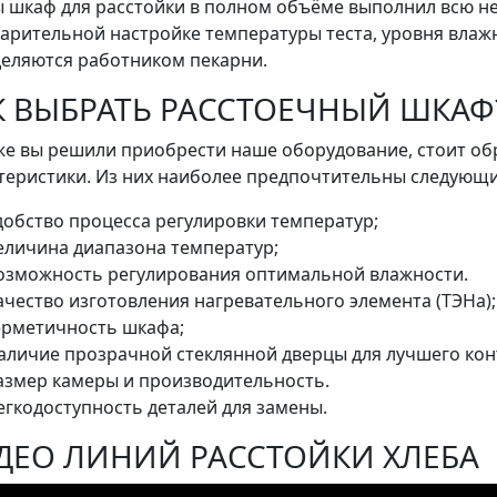
 шкаф для расстойки в полном объёме выполнил всю не
арительной настройке температуры теста, уровня влаж
еляются работником пекарни.
К ВЫБРАТЬ РАССТОЕЧНЫЙ ШКАФ
же вы решили приобрести наше оборудование, стоит об
теристики. Из них наиболее предпочтительны следующи
добство процесса регулировки температур;
еличина диапазона температур;
озможность регулирования оптимальной влажности.
ачество изготовления нагревательного элемента (ТЭНа);
ерметичность шкафа;
аличие прозрачной стеклянной дверцы для лучшего кон
азмер камеры и производительность.
егкодоступность деталей для замены.
ДЕО ЛИНИЙ РАССТОЙКИ ХЛЕБА