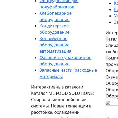
Оборудование для
К
полуфабрикатов
К
Хлебопекарное
У
оборудование
З
Кондитерское
оборудование
Интер
Конвейерное
Катал
оборудование,
Спира
автоматизация
хлебо
Фасовочно-упаковочное
Компл
оборудование
пром
Запасные части, расходные
Обору
материалы
Скача
Обору
Интерактивные каталоги
Обору
Каталог ME FOOD SOLUTIONS:
Обору
Спиральные конвейерные
системы. Новые тенденции в
расстойке, охлаждении,