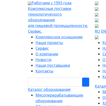
Работаем с 1993 года
Комплексные поставки
технологического
оборудования
для пищевой промышленности.
Сервис.
RU
EN
Комплексное оснащение
Наши проекты
К
Сервис
Н
О компании
С
Новости
О
Наши поставщики
Н
Контакты
Н
К
Катал
Каталог оборудования
М
Мясоперерабатывающее
О
оборудование
Х