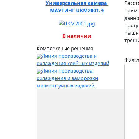
Универсальная камера
Расст
МАУТИНГ UKM2001.Э
приме
данно
проце
пышно
В наличии
трещи
Комплексные решения
Линия производства и
Филь
охлаждения хлебных изделий
Линия производства,
охлаждения и заморозки
мелкоштучных изделий