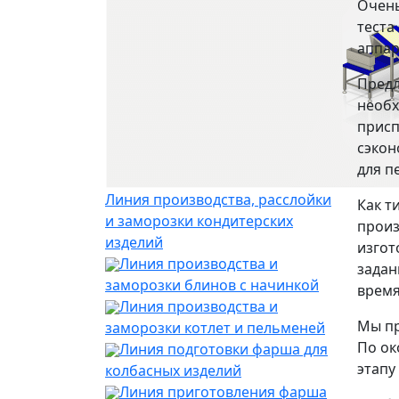
Очень
теста
аппар
Предл
необх
присп
сэкон
для п
Линия производства, расслойки
Как т
и заморозки кондитерских
произ
изделий
изгот
Линия производства и
задан
заморозки блинов с начинкой
время
Линия производства и
Мы пр
заморозки котлет и пельменей
По ок
Линия подготовки фарша для
этапу
колбасных изделий
Линия приготовления фарша