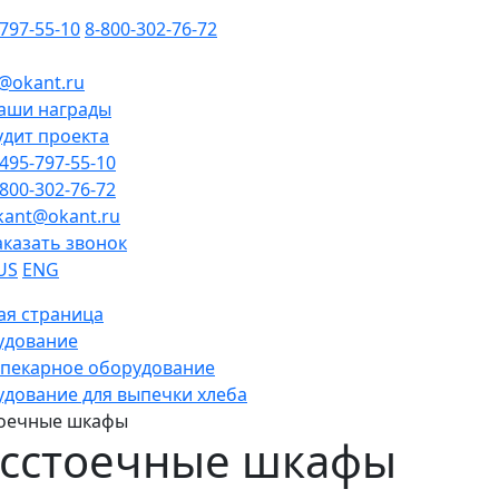
-797-55-10
8-800-302-76-72
@okant.ru
аши награды
удит проекта
-495-797-55-10
-800-302-76-72
kant@okant.ru
аказать звонок
US
ENG
ая страница
удование
пекарное оборудование
дование для выпечки хлеба
тоечные шкафы
асстоечные шкафы