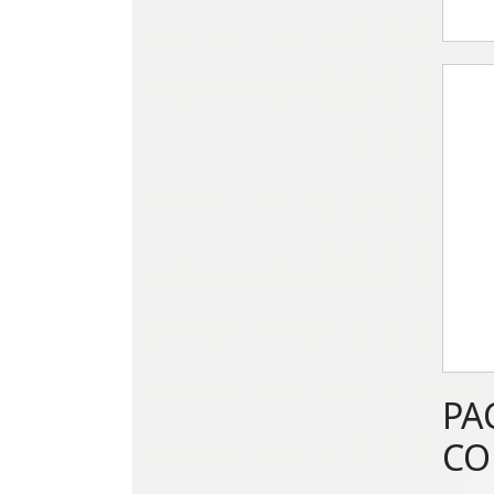
РА
СО