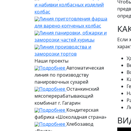
Чтобы
и набивки колбасных изделий
предв
колбас
опред
Линия приготовления фарша
для варено-копченых колбас
КА
Линия панировки, обжарки и
Если 
заморозки частей курицы
харак
Линия производства и
заморозки тортов
У
Наши проекты
В
Подробнее
Автоматическая
В
линия по производству
К
панировочных сухарей
Г
Подробнее
Останкинский
Н
мясоперерабатывающий
Р
комбинат г. Гагарин
Л
Подробнее
Кондитерская
фабрика «Шоколадная страна»
ВИ
Подробнее
Хлебозавод
«Ванта»