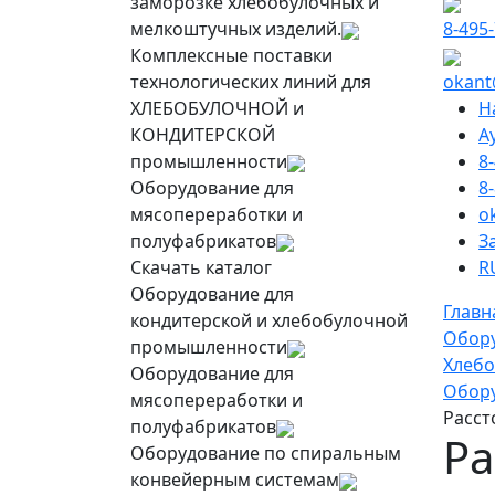
заморозке хлебобулочных и
мелкоштучных изделий.
8-495
Комплексные поставки
технологических линий для
okant
ХЛЕБОБУЛОЧНОЙ и
Н
КОНДИТЕРСКОЙ
А
промышленности
8
Оборудование для
8
мясопереработки и
o
полуфабрикатов
З
Скачать каталог
R
Оборудование для
Главн
кондитерской и хлебобулочной
Обор
промышленности
Хлебо
Оборудование для
Обору
мясопереработки и
Расс
полуфабрикатов
Р
Оборудование по спиральным
конвейерным системам