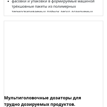
фасовки и упаковки в формируемые машиной
трёхшовные пакеты из полимерных
термосвариваемых плёнок легко дозируемых
либо замороженных гранулированных и
мелкоштучных (мах длина 70 мм) продуктов;
взвешивания доз до 1 кг;
установки в ограниченных по площади и
высоте потолков (менее 4 м) помещениях.
Предлагаемый к поставке комплект серии WP
состоит из:
комбинационного весового дозатора
дискретного действия (мультиголовки);
упаковочной автоматической машины
вертикального типа (VFFS);
общей опорной рамы;
единой панели управления.
Мультиголовочные дозаторы для
трудно дозируемых продуктов.