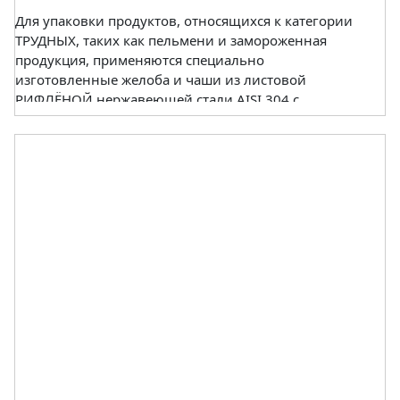
Для упаковки продуктов, относящихся к категории
ТРУДНЫХ, таких как пельмени и замороженная
продукция, применяются специально
изготовленные желоба и чаши из листовой
РИФЛЁНОЙ нержавеющей стали AISI 304 с
тефлоновым покрытием или без такового.
Материал частей, контактирующих с продуктом,
РИФЛЁНАЯ нержавеющая сталь AISI 304.