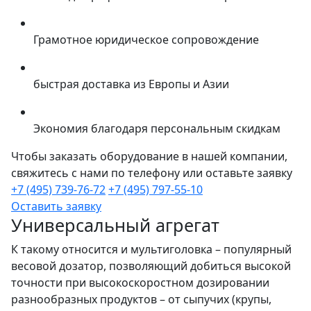
объёму весовых ковшей (голов/чаш/карманов)
– от 0,5 л до 2,5 л;
Грамотное юридическое сопровождение
количеству весовых ковшей (чаш/карманов)– от
6 до 20;
скорости дозирования (производительности) –
быстрая доставка из Европы и Азии
до 120 тактов/мин;
пределу дозирования за 1 такт.
Экономия благодаря персональным скидкам
Материал частей, контактирующих с продуктом,
Чтобы заказать оборудование в нашей компании,
ГЛАДКАЯ нержавеющая сталь AISI 304.
свяжитесь с нами по телефону или оставьте заявку
+7 (495) 739-76-72
+7 (495) 797-55-10
Оставить заявку
Универсальный агрегат
К такому относится и мультиголовка – популярный
весовой дозатор, позволяющий добиться высокой
точности при высокоскоростном дозировании
разнообразных продуктов – от сыпучих (крупы,