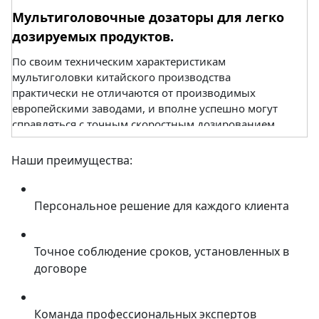
Мультиголовочные дозаторы для легко
дозируемых продуктов.
По своим техническим характеристикам
мультиголовки китайского производства
практически не отличаются от производимых
европейскими заводами, и вполне успешно могут
справляться с точным скоростным дозированием.
ОКАНТ рекомендует их к использованию на малых
Наши преимущества:
и средних предприятиях, как бюджетный вариант.
Срок службы таких мультиголовок составляет 10
Персональное решение для каждого клиента
лет и более. Обслуживающий персонал – 1 чел.
ОКАНТ поможет Вам подобрать мультиголовку,
Точное соблюдение сроков, установленных в
оптимально соответствующую скорости
договоре
дозирования выбранного Вами продукта.
Мультиголовки (Китай) отличаются по:
Команда профессиональных экспертов