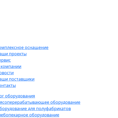
омплексное оснащение
аши проекты
ервис
 компании
овости
аши поставщики
онтакты
ог оборудования
ясоперерабатывающее оборудование
борудование для полуфабрикатов
лебопекарное оборудование