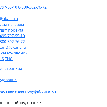
-797-55-10
8-800-302-76-72
@okant.ru
аши награды
удит проекта
-495-797-55-10
-800-302-76-72
kant@okant.ru
аказать звонок
US
ENG
ая страница
удование
дование для полуфабрикатов
менное оборудование