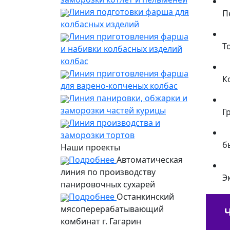
Линия подготовки фарша для
П
колбасных изделий
Линия приготовления фарша
Т
и набивки колбасных изделий
колбас
Линия приготовления фарша
К
для варено-копченых колбас
Линия панировки, обжарки и
заморозки частей курицы
Г
Линия производства и
заморозки тортов
б
Наши проекты
Подробнее
Автоматическая
линия по производству
Э
панировочных сухарей
Подробнее
Останкинский
мясоперерабатывающий
комбинат г. Гагарин