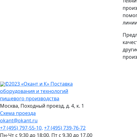
техни
произ
помог
линии
Предл
качес
други
произ
©2023 «Окант и К» Поставка
оборудования и технологий
пищевого производства
Москва,
Походный проезд, д. 4, к. 1
Схема проезда
okant@okant.ru
+7 (495) 797-55-10,
+7 (495) 739-76-72
Пн-Чт с 9:30 до 18:00,
Пт с 9.30 до 17.00