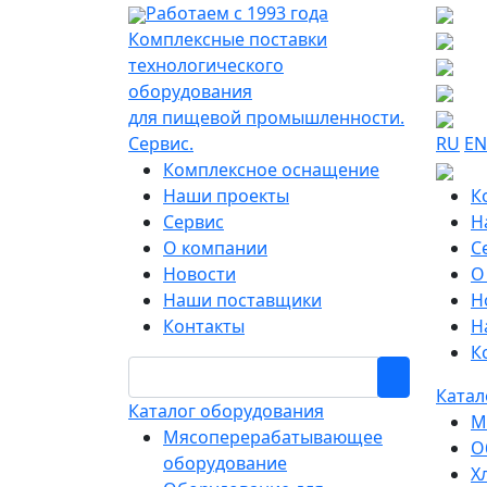
Работаем с 1993 года
Комплексные поставки
технологического
оборудования
для пищевой промышленности.
Сервис.
RU
EN
Комплексное оснащение
Наши проекты
К
Сервис
Н
О компании
С
Новости
О
Наши поставщики
Н
Контакты
Н
К
Катал
Каталог оборудования
М
Мясоперерабатывающее
О
оборудование
Х