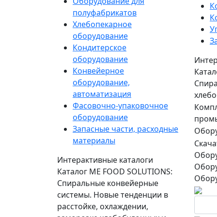
Оборудование для
К
полуфабрикатов
К
Хлебопекарное
У
оборудование
З
Кондитерское
оборудование
Интер
Конвейерное
Катал
оборудование,
Спира
автоматизация
хлебо
Фасовочно-упаковочное
Компл
оборудование
пром
Запасные части, расходные
Обору
материалы
Скача
Обору
Интерактивные каталоги
Обору
Каталог ME FOOD SOLUTIONS:
Обору
Спиральные конвейерные
системы. Новые тенденции в
расстойке, охлаждении,