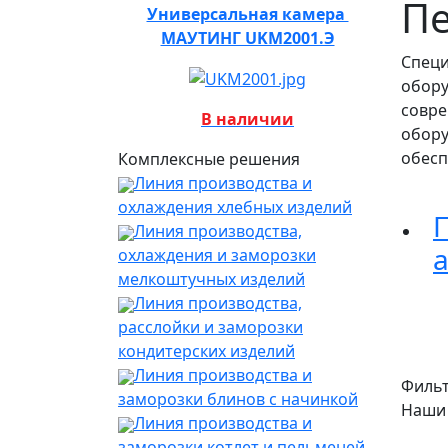
П
Универсальная камера
МАУТИНГ UKM2001.Э
Специ
обору
совре
В наличии
обору
обесп
Комплексные решения
Линия производства и
охлаждения хлебных изделий
Линия производства,
охлаждения и заморозки
мелкоштучных изделий
Линия производства,
расслойки и заморозки
кондитерских изделий
Линия производства и
Филь
заморозки блинов с начинкой
Наши
Линия производства и
заморозки котлет и пельменей