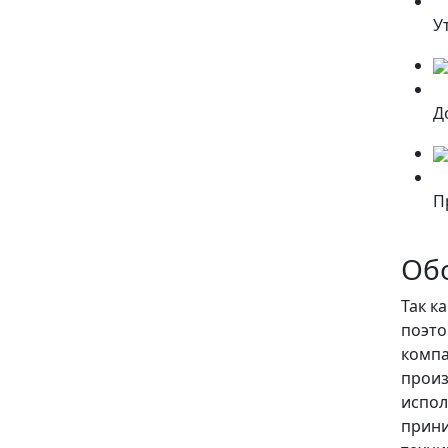
У
Д
П
Об
Так к
поэто
компа
произ
испол
прини