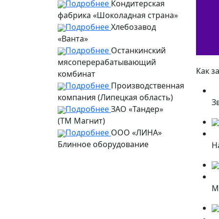
Подробнее
Кондитерская
фабрика «Шоколадная страна»
Подробнее
Хлебозавод
«Ванта»
Подробнее
Останкинский
мясоперерабатывающий
Как з
комбинат
Подробнее
Производственная
компания (Липецкая область)
З
Подробнее
ЗАО «Тандер»
(ТМ Магнит)
Подробнее
ООО «ЛИНА»
Блинное оборудование
Н
М