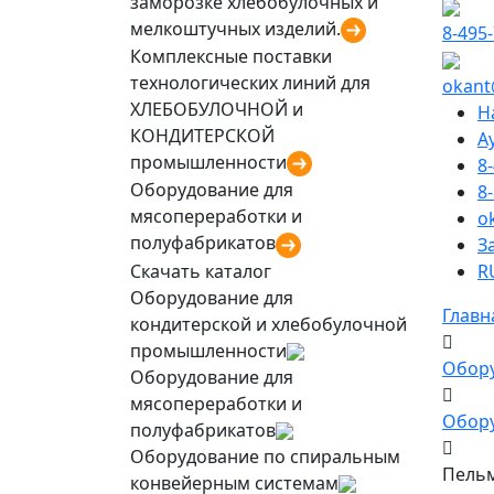
заморозке хлебобулочных и
мелкоштучных изделий.
8-495
Комплексные поставки
технологических линий для
okant
ХЛЕБОБУЛОЧНОЙ и
Н
КОНДИТЕРСКОЙ
А
промышленности
8
Оборудование для
8
мясопереработки и
o
полуфабрикатов
З
Скачать каталог
R
Оборудование для
Главн
кондитерской и хлебобулочной
промышленности
Обор
Оборудование для
мясопереработки и
Обору
полуфабрикатов
Оборудование по спиральным
Пель
конвейерным системам