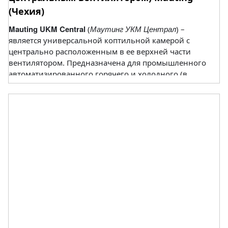
(Чехия)
Mauting UKM Central
Маутинг УКМ Централ
(
) –
является универсальной коптильной камерой с
центрально расположенным в ее верхней части
вентилятором. Предназначена для промышленного
автоматизированного горячего и холодного (в
комплекте с испарителем) копчения и варки
продуктов при температурах 40-110°С.
Программируется на термообработку этапов:
прогревание, покраснение, сушку, осуществляет
также копчение, варку и запекание. Используется
для мясо -, птице -, и рыбоперерабатывающих
производств. Энергоносители: электричество, пар,
газ.