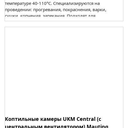
температуре 40-110°С. Специализируются на
проведении: прогревания, покраснения, варки,
сушки, копчения, запекания. Подходят для
оснащения коптильных цехов
мясоперерабатывающей, птицеперерабатывающей
и рыбной промышленности. Энергоносители:
электричество, пар, газ.
Коптильные камеры UKM Central (с
центральным вентилятором) Mauting