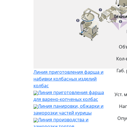
3
Техн
Объ
Кол-
Габ.
Линия приготовления фарша и
набивки колбасных изделий
колбас
Линия приготовления фарша
Уст. 
для варено-копченых колбас
Линия панировки, обжарки и
Нап
заморозки частей курицы
Опу
Линия производства и
заморозки тортов