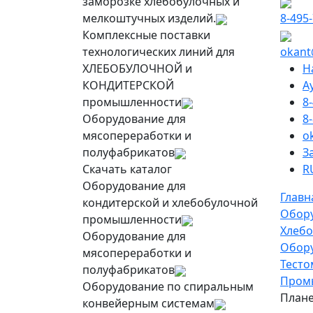
заморозке хлебобулочных и
мелкоштучных изделий.
8-495
Комплексные поставки
технологических линий для
okant
ХЛЕБОБУЛОЧНОЙ и
Н
КОНДИТЕРСКОЙ
А
промышленности
8
Оборудование для
8
мясопереработки и
o
полуфабрикатов
З
Скачать каталог
R
Оборудование для
Главн
кондитерской и хлебобулочной
Обор
промышленности
Хлебо
Оборудование для
Обору
мясопереработки и
Тесто
полуфабрикатов
Пром
Оборудование по спиральным
Плане
конвейерным системам