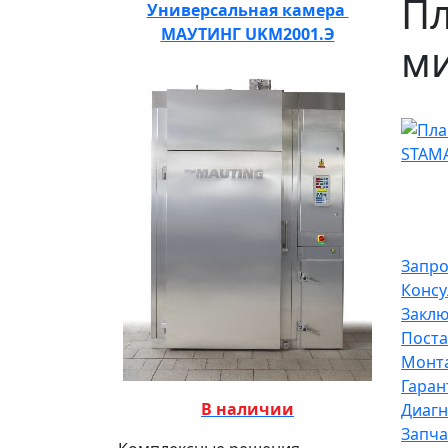
П
Универсальная камера
МАУТИНГ UKM2001.Э
ми
Запро
Консу
Заклю
Поста
Монта
Гаран
В наличии
Диагн
Запча