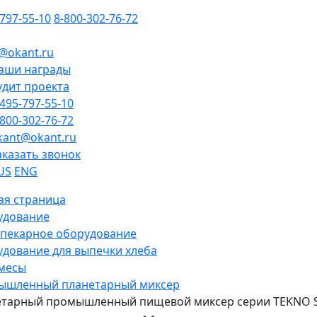
-797-55-10
8-800-302-76-72
@okant.ru
аши награды
удит проекта
-495-797-55-10
-800-302-76-72
kant@okant.ru
аказать звонок
US
ENG
ая страница
удование
пекарное оборудование
дование для выпечки хлеба
месы
ышленный планетарный миксер
тарный промышленный пищевой миксер серии TEKNO S