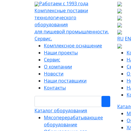
Работаем с 1993 года
Комплексные поставки
технологического
оборудования
для пищевой промышленности.
Сервис.
RU
EN
Комплексное оснащение
Наши проекты
К
Сервис
Н
О компании
С
Новости
О
Наши поставщики
Н
Контакты
Н
К
Катал
Каталог оборудования
М
Мясоперерабатывающее
О
оборудование
Х