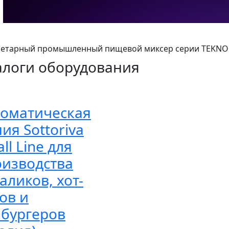
етарный промышленный пищевой миксер серии TEKNO 
алоги оборудования
томатическая
ия Sottoriva
ll Line для
оизводства
аликов, хот-
ов и
мбургеров