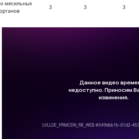
во месильных
3
3
3
органов