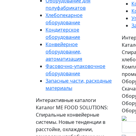
Оборудование для
К
полуфабрикатов
К
Хлебопекарное
У
оборудование
З
Кондитерское
оборудование
Интер
Конвейерное
Катал
оборудование,
Спира
автоматизация
хлебо
Фасовочно-упаковочное
Компл
оборудование
пром
Запасные части, расходные
Обору
материалы
Скача
Обору
Интерактивные каталоги
Обору
Каталог ME FOOD SOLUTIONS:
Обору
Спиральные конвейерные
системы. Новые тенденции в
расстойке, охлаждении,