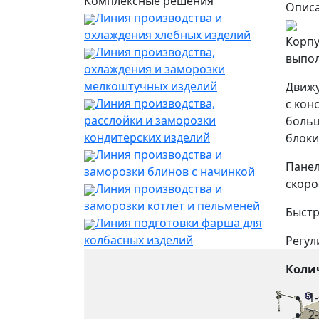
Комплексные решения
Опис
Линия производства и
охлаждения хлебных изделий
Корпу
Линия производства,
выпол
охлаждения и заморозки
мелкоштучных изделий
Движу
Линия производства,
с кон
расслойки и заморозки
больш
кондитерских изделий
блоки
Линия производства и
Панел
заморозки блинов с начинкой
скоро
Линия производства и
заморозки котлет и пельменей
Быстр
Линия подготовки фарша для
колбасных изделий
Регул
Коли
1
2