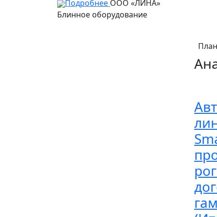
Подробнее
ООО «ЛИНА»
Блинное оборудование
План
Ан
Ав
лин
Sma
пр
рог
дог
га