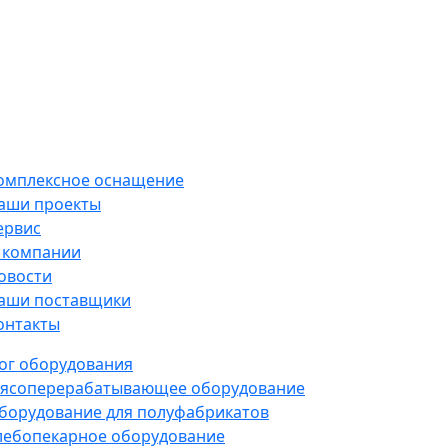
омплексное оснащение
аши проекты
ервис
 компании
овости
аши поставщики
онтакты
ог оборудования
ясоперерабатывающее оборудование
борудование для полуфабрикатов
лебопекарное оборудование