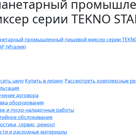
ланетарный промышл
ксер серии TEKNO STA
сить цену
Купить в лизинг
Рассмотреть
комплексные р
льтация
чение договора
вка оборудования
ж и пуско-наладочные работы
тийное обслуживание
остика, сервис, ремонт
сти и расходные материалы