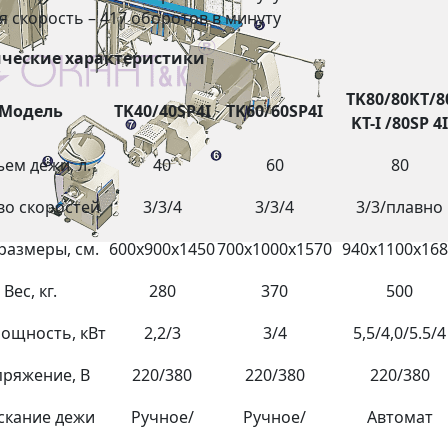
-я скорость – 417 оборотов в минуту
ические характеристики
TK80/80
КТ
/8
Модель
TK40/40SP4I
TK60/60SP4I
KT-I /80SP 4I
ем дежи, л.
40
60
80
во скоростей
3/3/4
3/3/4
3/3/плавно
 размеры, см.
600х900х1450
700х1000х1570
940х1100х16
Вес, кг.
280
370
500
мощность, кВт
2,2/3
3/4
5,5/4,0/5.5/4
ряжение, В
220/380
220/380
220/380
скание дежи
Ручное/
Ручное/
Автомат