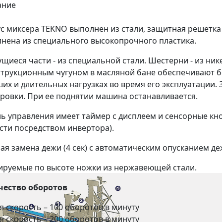
ание
с миксера TEKNO выполнен из стали, защитная решетка
нена из специального высокопрочного пластика.
щиеся части - из специальной стали. Шестерни - из ни
струкционным чугуном в масляной бане обеспечивают 
их и длительных нагрузках во время его эксплуатации.
ровки. При ее поднятии машина останавливается.
ь управления имеет таймер с дисплеем и сенсорные кно
сти посредством инвертора).
ая замена дежи (4 сек) с автоматическим опусканием де
ируемые по высоте ножки из нержавеющей стали.
чество оборотов
-я скорость – 100 оборотов в минуту
-я скорость – 200 оборотов в минуту