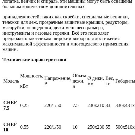
лопатка, венчик и спираль, эти машины могут быть оснащены
большим количеством дополнительных
принадлежностей, таких как скребки, специальные венчики,
тележки для деж, прозрачные защитные крышки, редукторы,
мясорубки, овощерезки, дежи меньшего размера,
инструменты и газовые горелки. Всё это позволяет
предложить заказчикам широкий выбор для достижения
максимальной эффективности и многоцелевого применения
машин.
Технические характеристики
Объем
Мощность,
Напряжение,
Ø дежи,
Вес,
Модель
дежи,
Габариты
В
мм
кг
кВт
л
CHEF
0,25
220/1/50
7.5
230х210
33
336х431х
7.5
CHEF
0,55
220/1/50
10
250х230
55
500х510х
10