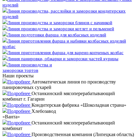
изделий
Линия производства, расслойки и заморозки кондитерских
изделий
Линия производства и заморозки блинов с начинкой
Линия производства и заморозки котлет и пельменей
Линия подготовки фарша для колбасных изделий
Линия приготовления фарша и набивки колбасных изделий
колбас
Линия приготовления фарша для варено-копченых колбас
Линия панировки, обжарки и заморозки частей курицы
Линия производства и
заморозки тортов
Наши проекты
Подробнее
Автоматическая линия по производству
панировочных сухарей
Подробнее
Останкинский мясоперерабатывающий
комбинат г. Гагарин
Подробнее
Кондитерская фабрика «Шоколадная страна»
Подробнее
Хлебозавод
«Ванта»
Подробнее
Останкинский мясоперерабатывающий
комбинат
Подробнее
Производственная компания (Липецкая область)