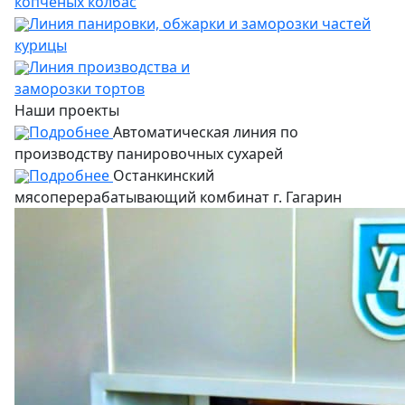
копченых колбас
Линия панировки, обжарки и заморозки частей
курицы
Линия производства и
заморозки тортов
Наши проекты
Подробнее
Автоматическая линия по
производству панировочных сухарей
Подробнее
Останкинский
мясоперерабатывающий комбинат г. Гагарин