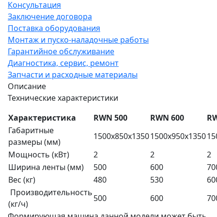
Консультация
Заключение договора
Поставка оборудования
Монтаж и пуско-наладочные работы
Гарантийное обслуживание
Диагностика, сервис, ремонт
Запчасти и расходные материалы
Описание
Технические характеристики
Характеристика
RWN 500
RWN 600
RW
Габаритные
1500х850х1350
1500х950х1350
15
размеры (мм)
Мощность (кВт)
2
2
2
Ширина ленты (мм)
500
600
70
Вес (кг)
480
530
60
Производительность
500
600
70
(кг/ч)
Формирующая машина данной модели может быть