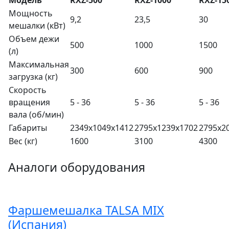
Модель
RXZ-500
RXZ-1000
RXZ-15
Мощность
9,2
23,5
30
мешалки (кВт)
Объем дежи
500
1000
1500
(л)
Максимальная
300
600
900
загрузка (кг)
Скорость
вращения
5 - 36
5 - 36
5 - 36
вала (об/мин)
Габариты
2349х1049х1412
2795х1239х1702
2795х2
Вес (кг)
1600
3100
4300
Аналоги оборудования
Фаршемешалка TALSA MIX
(Испания)