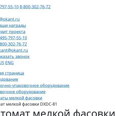
-797-55-10
8-800-302-76-72
@okant.ru
аши награды
удит проекта
-495-797-55-10
-800-302-76-72
kant@okant.ru
аказать звонок
US
ENG
ая страница
удование
очно-упаковочное оборудование
вочное оборудование
аты мелкой фасовки
ат мелкой фасовки DXDC-81
томат мелкой фасовки