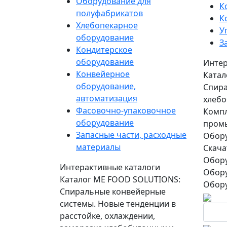
Оборудование для
К
полуфабрикатов
К
Хлебопекарное
У
оборудование
З
Кондитерское
оборудование
Интер
Конвейерное
Катал
оборудование,
Спира
автоматизация
хлебо
Фасовочно-упаковочное
Компл
оборудование
пром
Запасные части, расходные
Обору
материалы
Скача
Обору
Интерактивные каталоги
Обору
Каталог ME FOOD SOLUTIONS:
Обору
Спиральные конвейерные
системы. Новые тенденции в
расстойке, охлаждении,