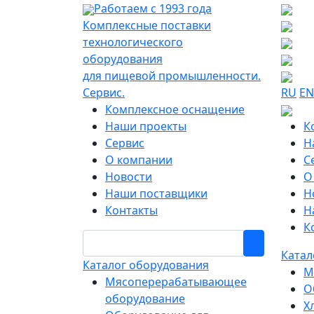
Работаем с 1993 года
Комплексные поставки
технологического
оборудования
для пищевой промышленности.
Сервис.
RU
EN
Комплексное оснащение
Наши проекты
К
Сервис
Н
О компании
С
Новости
О
Наши поставщики
Н
Контакты
Н
К
Катал
Каталог оборудования
М
Мясоперерабатывающее
О
оборудование
Х