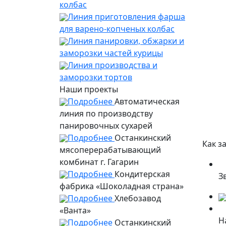
колбас
Линия приготовления фарша
для варено-копченых колбас
Линия панировки, обжарки и
заморозки частей курицы
Линия производства и
заморозки тортов
Наши проекты
Подробнее
Автоматическая
линия по производству
панировочных сухарей
Подробнее
Останкинский
Как з
мясоперерабатывающий
комбинат г. Гагарин
Подробнее
Кондитерская
З
фабрика «Шоколадная страна»
Подробнее
Хлебозавод
«Ванта»
Н
Подробнее
Останкинский