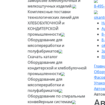
заморозке хлебобулочных и
мелкоштучных изделий.
8-495
Комплексные поставки
технологических линий для
okant
ХЛЕБОБУЛОЧНОЙ и
Н
КОНДИТЕРСКОЙ
А
промышленности
8
Оборудование для
8
мясопереработки и
o
полуфабрикатов
З
Скачать каталог
R
Оборудование для
Главн
кондитерской и хлебобулочной
Обор
промышленности
Фасов
Оборудование для
Упако
мясопереработки и
Автом
полуфабрикатов
Автом
Оборудование по спиральным
Ав
конвейерным системам