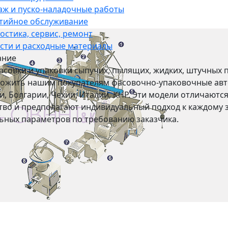
ж и пуско-наладочные работы
тийное обслуживание
остика, сервис, ремонт
сти и расходные материалы
ание
асовки и упаковки сыпучих, пылящих, жидких, штучных 
ожить нашим покупателям фасовочно-упаковочные авт
и, Болгарии, Чехии, Италии, КНР. Эти модели отличают
тво и предполагают индивидуальный подход к каждому з
ьных параметров по требованию заказчика.