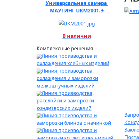
Универсальная камера
МАУТИНГ UKM2001.Э
В наличии
Комплексные решения
Линия производства и
охлаждения хлебных изделий
Линия производства,
охлаждения и заморозки
мелкоштучных изделий
Линия производства,
расслойки и заморозки
кондитерских изделий
Запро
Линия производства и
Консу
заморозки блинов с начинкой
Заклю
Линия производства и
Поста
заморозки котлет и пельменей