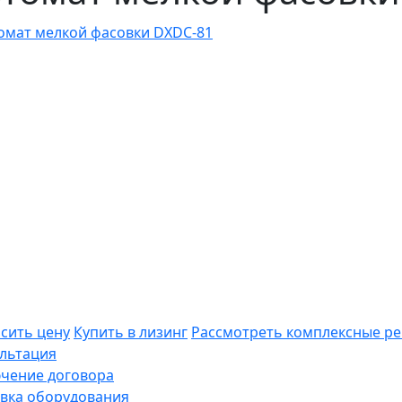
сить цену
Купить в лизинг
Рассмотреть
комплексные р
льтация
чение договора
вка оборудования