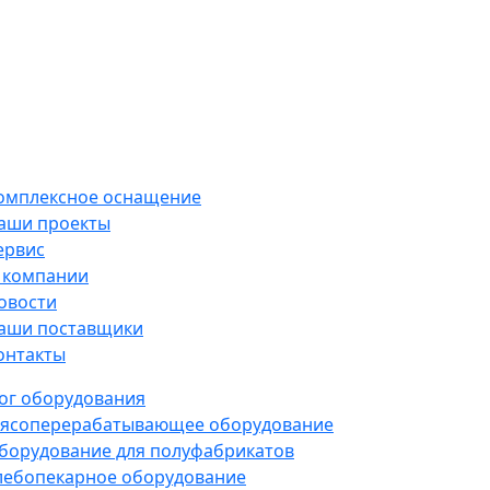
омплексное оснащение
аши проекты
ервис
 компании
овости
аши поставщики
онтакты
ог оборудования
ясоперерабатывающее оборудование
борудование для полуфабрикатов
лебопекарное оборудование