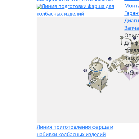
Монта
Линия подготовки фарша для
Гаран
колбасных изделий
Диагн
Запча
Опис
Для ф
предл
Росси
качес
отдел
Линия приготовления фарша и
набивки колбасных изделий